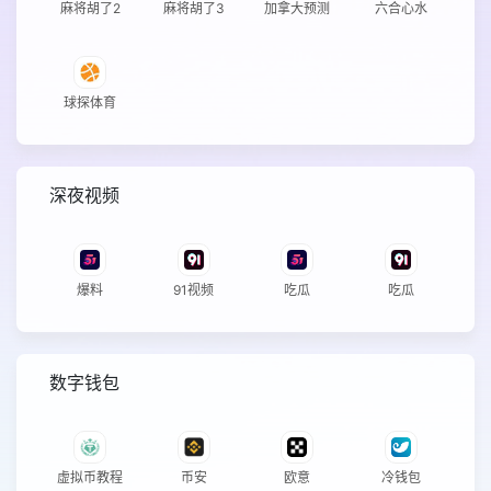
麻将胡了2
麻将胡了3
加拿大预测
六合心水
球探体育
深夜视频
爆料
91视频
吃瓜
吃瓜
数字钱包
虚拟币教程
币安
欧意
冷钱包